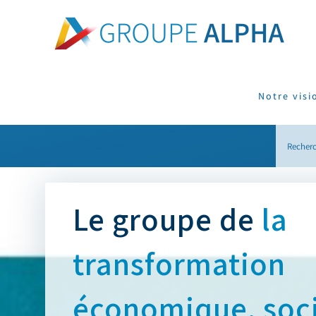
Skip
to
content
Notre visi
Search
for:
Le groupe de
la
transformation
économique, soci