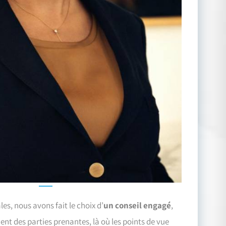
es, nous avons fait le choix d’
un conseil engagé
,
nt des parties prenantes, là où les points de vue