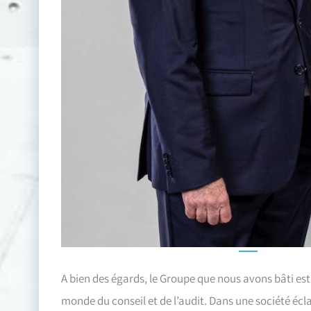
A bien des égards, le Groupe que nous avons bâti est
monde du conseil et de l’audit. Dans une société écla