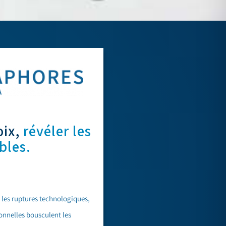
oix,
révéler les
bles.
 les ruptures technologiques,
onnelles bousculent les