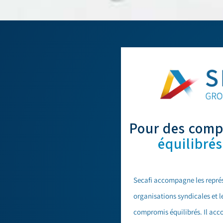
Pour des com
équilibrés
Secafi accompagne les représ
organisations syndicales et l
compromis équilibrés. Il ac