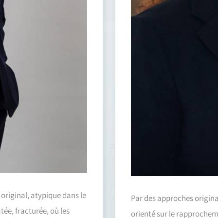
 original, atypique dans le
Par des approches original
tée, fracturée, où les
orienté sur le rapprocheme