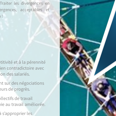
Traiter les divergences en
rgences, acceptables et
 !
tivité et à la pérennité
rien contradictoire avec
ion des salariés.
nt sur des négociations
eurs de progrès.
lectifs de travail
vie au travail améliorée.
s’approprier les