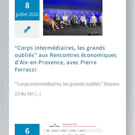
8
juillet 2026
“Corps intermédiaires, les grands oubliés” aux Rencontres économiques d’Aix-en-Provence, avec Pierre Ferracci
“Corps intermédiaires, les grands
oubliés” aux Rencontres économiques
d’Aix-en-Provence, avec Pierre
Ferracci
"Corps intermédiaires, les grands oubliés" Session
13 du 1er [...]
6