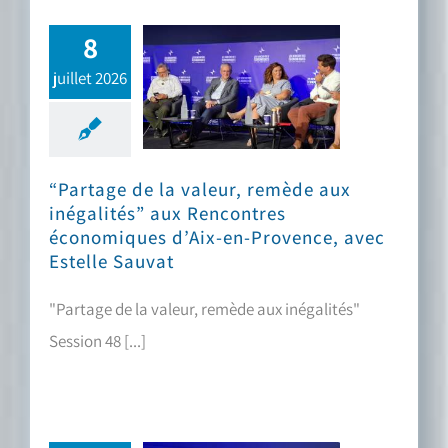
8
juillet 2026
“Partage de la valeur, remède aux inégalités” aux Rencontres économiques d’Aix-en-Provence, avec Estelle Sauvat
“Partage de la valeur, remède aux
inégalités” aux Rencontres
économiques d’Aix-en-Provence, avec
Estelle Sauvat
"Partage de la valeur, remède aux inégalités"
Session 48 [...]