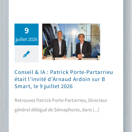
9
juillet 2026
Conseil & IA : Patrick Porte-Partarrieu était l’invité d’Arnaud Ardoin sur B Smart, le 9 juillet 2026
Conseil & IA : Patrick Porte-Partarrieu
était l’invité d’Arnaud Ardoin sur B
Smart, le 9 juillet 2026
Retrouvez Patrick Porte-Partarrieu, Directeur
général délégué de Sémaphores, dans [...]