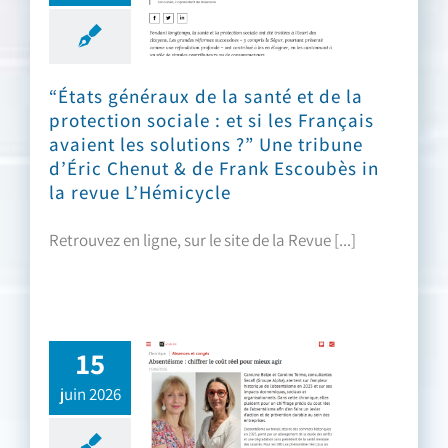
“États généraux de la santé et de la
protection sociale : et si les Français
avaient les solutions ?” Une tribune
d’Éric Chenut & de Frank Escoubès in
la revue L’Hémicycle
Retrouvez en ligne, sur le site de la Revue [...]
15
juin 2026
“Absentéisme : chiffrer le coût réel pour mieux agir” Une chronique de Caroline Belze & de Caroline Terme in actuEL-RH