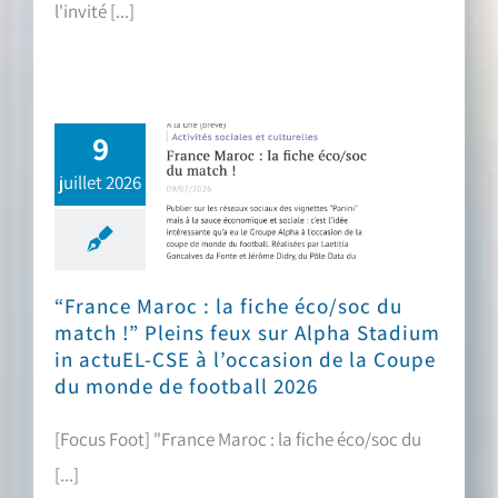
l'invité [...]
9
juillet 2026
“France Maroc : la fiche éco/soc du match !” Pleins feux sur Alpha Stadium in actuEL-CSE à l’occasion de la Coupe du monde de football 2026
“France Maroc : la fiche éco/soc du
match !” Pleins feux sur Alpha Stadium
in actuEL-CSE à l’occasion de la Coupe
du monde de football 2026
[Focus Foot] "France Maroc : la fiche éco/soc du
[...]