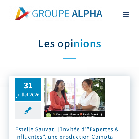
Skip
to
content
Les opi
nions
31
juillet 2026
Estelle Sauvat, l’invitée d'”Expertes & Influentes”, une production Compta Online
Estelle Sauvat, l’invitée d'”Expertes &
Influentes”, une production Compta