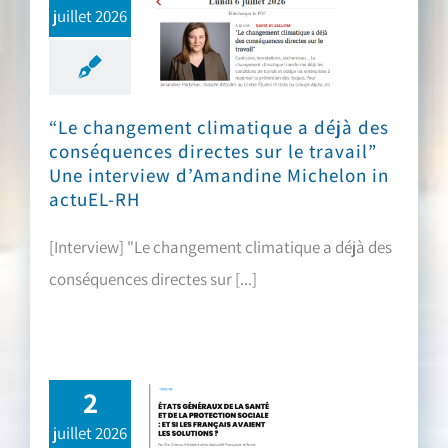
juillet 2026
“Le changement climatique a déjà des conséquences directes sur le travail” Une interview d’Amandine Michelon in actuEL-RH
“Le changement climatique a déjà des
conséquences directes sur le travail”
Une interview d’Amandine Michelon in
actuEL-RH
[Interview] "Le changement climatique a déjà des
conséquences directes sur [...]
2
juillet 2026
“États généraux de la santé et de la protection sociale : et si les Français avaient les solutions ?” Une tribune d’Éric Chenut & de Frank Escoubès in la revue L’Hémicycle