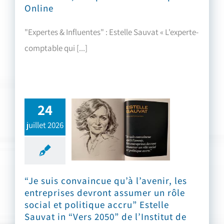
Online
"Expertes & Influentes" : Estelle Sauvat « L'experte-
comptable qui [...]
24
juillet 2026
“Je suis convaincue qu’à l’avenir, les entreprises devront assumer un rôle social et politique accru” Estelle Sauvat in “Vers 2050” de l’Institut de l’Entreprise
“Je suis convaincue qu’à l’avenir, les
entreprises devront assumer un rôle
social et politique accru” Estelle
Sauvat in “Vers 2050” de l’Institut de