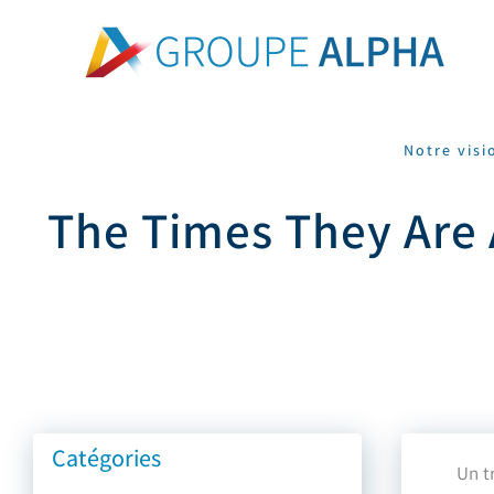
Skip
to
content
Notre visi
The Times They Are A
Catégories
Un t