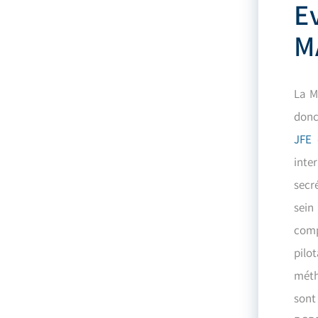
E
M
La M
donc 
JFE
inte
secr
sein
comp
pilo
méth
sont