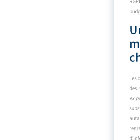
RGPP
budg
U
m
c
Les 
des
ex p
subs
auta
regr
d’in