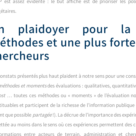
 est assez évidente : le but affiché est de prioriser les po
étaires.
n plaidoyer pour la 
éthodes et une plus forte
hercheurs
constats présentés plus haut plaident à notre sens pour une con
méthodes et moments
des évaluations :
qualitatives, quantitati
ost
… toutes ces méthodes ou « moments » de l’évaluation n
tituables et participent de la richesse de l’information publique
nt que possible
partagée
!). La décrue de l’importance des expér
ettée au moins dans le sens où ces expériences permettent des co
formations entre acteurs de terrain, administration et cherc