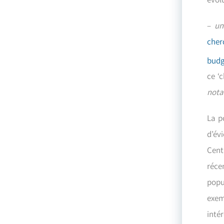
–
un
cher
budg
ce ‘
nota
La p
d’év
Cent
réce
popu
exem
inté