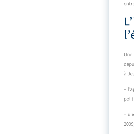
entr
L
l
Une 
depu
à des
– l’
poli
– un
2009