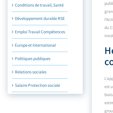
publ
Conditions de travail, Santé
gran
Développement durable RSE
l’Ac
du C
Emploi Travail Compétences
insis
Europe et International
H
c
Politiques publiques
Relations sociales
L’ap
Salaire Protection sociale
est 
biai
esti
grou