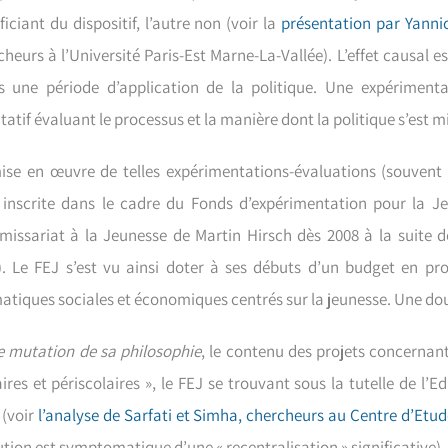
iciant du dispositif, l’autre non (voir la
présentation par Yannic
cheurs à l’Université Paris-Est Marne-La-Vallée). L’effet causal
s une période d’application de la politique. Une expérimenta
tatif évaluant le processus et la manière dont la politique s’est 
ise en œuvre de telles expérimentations-évaluations (souvent 
t inscrite dans le cadre du Fonds d’expérimentation pour la J
issariat à la Jeunesse de Martin Hirsch dès 2008 à la suite d
). Le FEJ s’est vu ainsi doter à ses débuts d’un budget en pro
atiques sociales et économiques centrés sur la jeunesse. Une doub
e mutation de sa philosophie
, le contenu des projets concernan
aires et périscolaires », le FEJ se trouvant sous la tutelle de l
 (voir
l’analyse de Sarfati et Simha, chercheurs au Centre d’Etud
ution est symptomatique d’une « recentralisation » significative)