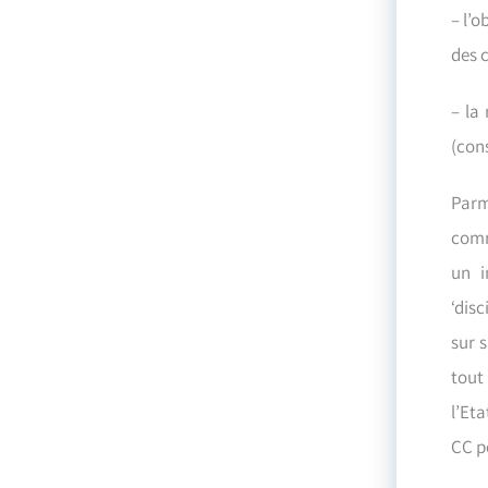
– l’o
des 
– la
(cons
Parmi
comm
un i
‘dis
sur s
tout 
l’Eta
CC p