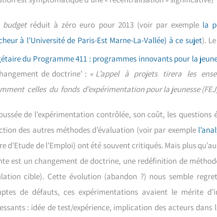
 budget
réduit à zéro euro pour 2013 (voir par exemple
la p
cheur à l’Université de Paris-Est Marne-La-Vallée) à ce sujet
). L
étaire du Programme 411 : programmes innovants pour la jeun
changement de doctrine’ :
« L’appel à projets tirera les ens
mment celles du fonds d’expérimentation pour la jeunesse (FEJ)
oussée de l’expérimentation contrôlée, son coût, les questions é
iction des autres méthodes d’évaluation (voir par exemple
l’ana
re d’Etude de l’Emploi) ont été souvent critiqués. Mais plus qu’a
nte est un changement de doctrine, une redéfinition de méthodes 
lation cible). Cette évolution (abandon ?) nous semble regr
ptes de défauts, ces expérimentations avaient le mérite d’i
ressants : idée de test/expérience, implication des acteurs dans 