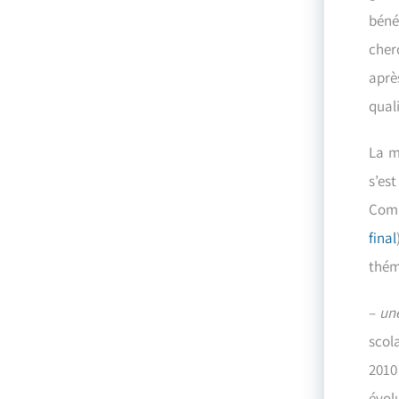
bénéf
cher
aprè
quali
La m
s’es
Comm
final
thém
–
un
scol
2010
évol