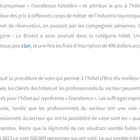
écompenser « l’excellence hôtelière » et attribue le prix à l’hôt
ibue des prix à différents corps de métier de l’industrie touristiqu
rnet de réservation, en passant par les compagnies aériennes.
gorie : Le Bristol a ainsi postulé dans la catégorie hôtel. Un
essus peu
clair
, et une fois les frais d’inscription de 499 dollars ac
 suit la procédure de vote qui permet à l’hôtel d’être élu meille
e, les clients des hôtels et les professionnels du secteur peuvent 
s pour l’hôtel qui représente « l’excellence ». Les suffrages exp
voix, tandis que les professionnels du secteur ont une voix
ssionnels du secteur qui ont la possibilité de voter sont les « qu
hambre. Reste que la légitimité de ces résultats semble faible
 2013 ce sont 500 000 personnes qui ont voté, ce qui semble très p